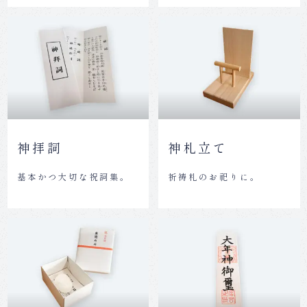
神拝詞
神札立て
基本かつ大切な祝詞集。
祈祷札のお祀りに。