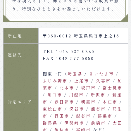
かな境内の中で、赤ちゃんの健やかな成長を願
う、特別なひとときをお過ごしいただけます。
所在地
〒360-0012 埼玉県熊谷市上之16
TEL：048-527-0885
連絡先
FAX：048-577-5850
関東一円（
埼玉県
さいたま市
ふじみ野市
上尾市
久喜市
加
須市
北本市
坂戸市
富士見市
川口市
川越市
所沢市
新座
対応エリア
市
春日部市
朝霞市
本庄市
東松山市
深谷市
熊谷市
羽生
市
行田市
越谷市
鴻巣市
群馬県
伊勢崎市
前橋市
太田
市
館林市
高崎市
など）