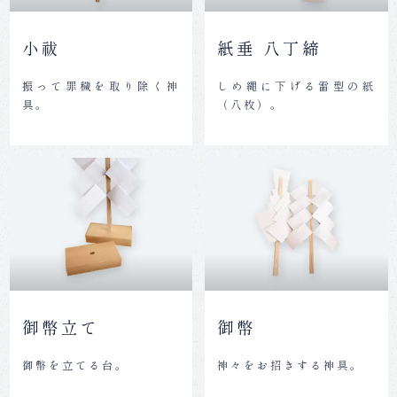
小祓
紙垂 八丁締
振って罪穢を取り除く神
しめ縄に下げる雷型の紙
具。
（八枚）。
御幣立て
御幣
御幣を立てる台。
神々をお招きする神具。