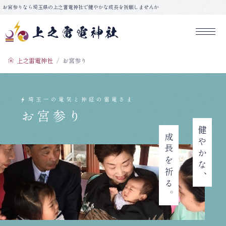
コ
お宮参りなら埼玉県の上之雷電神社で健やかな成長を祈願しませんか
ン
テ
ン
上之雷電神社
ツ
上之雷電神社
お宮参り
へ
ス
キ
ッ
お宮参り
プ
健やかな、
成長を祈る。