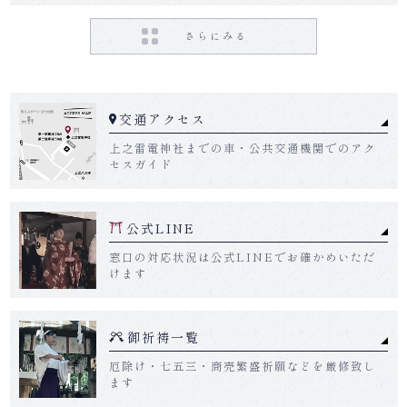
お宮参りの流れ
お宮参りの当日の過ごし方と基本マナー
交通アクセス
初穂料の相場
上之雷電神社までの車・公共交通機関でのアク
セスガイド
お宮参りで授与されたお守りの身に着け方
公式LINE
よくある御質問
窓口の対応状況は公式LINEでお確かめいただ
けます
参拝者の声
御祈祷一覧
コラム
厄除け・七五三・商売繁盛祈願などを厳修致し
ます
お問い合わせ