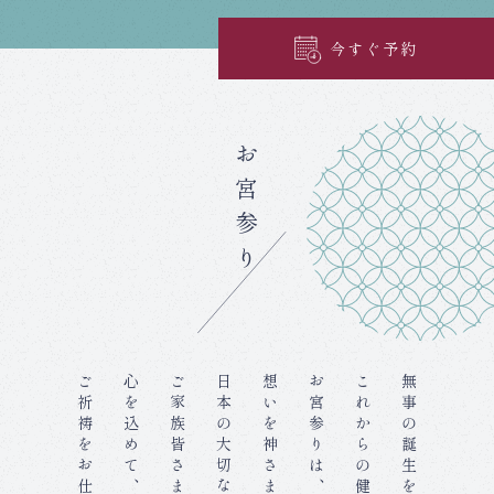
今すぐ予約
お宮参り
心を込めて、
想いを神さまに伝える、
お宮参りは、
無事の誕生を感謝し、