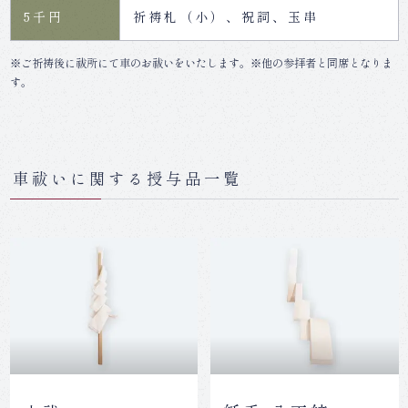
5千円
祈祷札（小）、祝詞、玉串
※ご祈祷後に祓所にて車のお祓いをいたします。※他の参拝者と同席となりま
す。
車祓いに関する授与品一覧