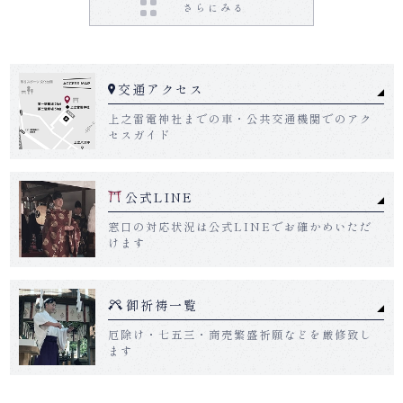
車祓いのご案内
車祓いを受ける流れ
交通アクセス
車祓いのタイミング
上之雷電神社までの車・公共交通機関でのアク
セスガイド
よくある御質問
公式LINE
参拝者の声
窓口の対応状況は公式LINEでお確かめいただ
けます
コラム
御祈祷一覧
お問い合わせ
厄除け・七五三・商売繁盛祈願などを厳修致し
ます
御祈祷一覧