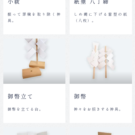
小祓
紙垂 八丁締
振って罪穢を取り除く神
しめ縄に下げる雷型の紙
具。
（八枚）。
御幣立て
御幣
御幣を立てる台。
神々をお招きする神具。