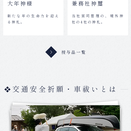
大年神様
兼務社神璽
新たな年の生命力を迎え
当社宮司管理の、境外神
る神札。
社の4社の神札。
授与品一覧
交通安全祈願・車祓いとは