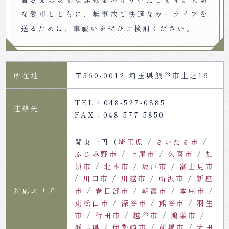
な愛車とともに、無事故で快適なカーライフを
送るために、車祓いをぜひご検討ください。
所在地
〒360-0012 埼玉県熊谷市上之16
TEL：048-527-0885
連絡先
FAX：048-577-5850
関東一円（
埼玉県
さいたま市
ふじみ野市
上尾市
久喜市
加
須市
北本市
坂戸市
富士見市
川口市
川越市
所沢市
新座
対応エリア
市
春日部市
朝霞市
本庄市
東松山市
深谷市
熊谷市
羽生
市
行田市
越谷市
鴻巣市
群馬県
伊勢崎市
前橋市
太田