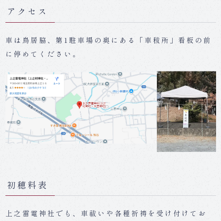
アクセス
車は鳥居脇、第1駐車場の奥にある「車秡所」看板の前
に停めてください。
初穂料表
上之雷電神社でも、車祓いや各種祈祷を受け付けてお