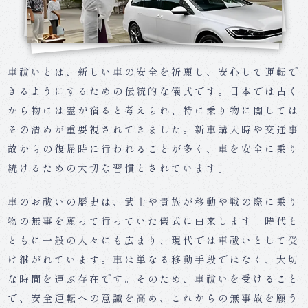
車祓いとは、新しい車の安全を祈願し、安心して運転で
きるようにするための伝統的な儀式です。日本では古く
から物には霊が宿ると考えられ、特に乗り物に関しては
その清めが重要視されてきました。新車購入時や交通事
故からの復帰時に行われることが多く、車を安全に乗り
続けるための大切な習慣とされています。
車のお祓いの歴史は、武士や貴族が移動や戦の際に乗り
物の無事を願って行っていた儀式に由来します。時代と
ともに一般の人々にも広まり、現代では車祓いとして受
け継がれています。車は単なる移動手段ではなく、大切
な時間を運ぶ存在です。そのため、車祓いを受けること
で、安全運転への意識を高め、これからの無事故を願う