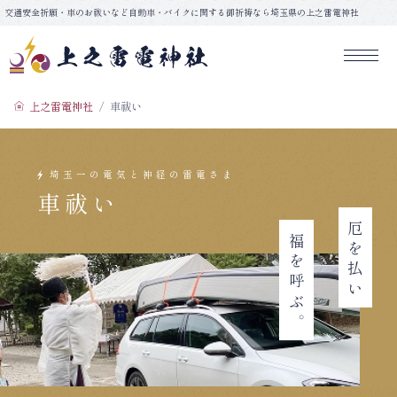
コ
交通安全祈願・車のお祓いなど自動車・バイクに関する御祈祷なら埼玉県の上之雷電神社
ン
テ
ン
上之雷電神社
ツ
上之雷電神社
車祓い
へ
ス
キ
ッ
車祓い
プ
厄を払い
福を呼ぶ。