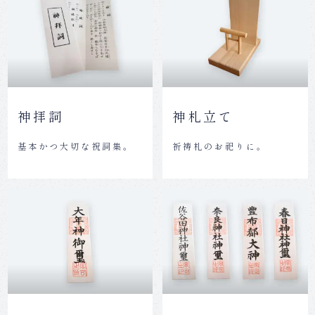
神拝詞
神札立て
基本かつ大切な祝詞集。
祈祷札のお祀りに。