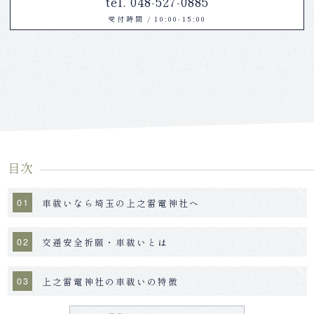
tel. 048-527-0885
受付時間
/
10:00-15:00
目次
車祓いなら埼玉の上之雷電神社へ
交通安全祈願・車祓いとは
上之雷電神社の車祓いの特徴