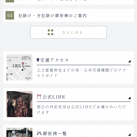
厄除け・方位除け御祈祷のご案内
上之雷電神社が選ばれる理由
深谷市の 対応エリア
交通アクセス
御祈祷のご案内
上之雷電神社までの車・公共交通機関でのアク
セスガイド
授与品
公式LINE
交通アクセス
窓口の対応状況は公式LINEでお確かめいただ
けます
お宮参りについて
御祈祷一覧
どの神社でお宮参りを行うべき？