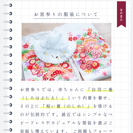
お宮参りの服装について
お宮参りでは、赤ちゃんに
「白羽二重
（しろはぶたえ）」
という内着を着せ、
その上に
「祝い着（のしめ）」
を掛ける
のが伝統的です。最近ではシンプルなベ
ビードレスやカジュアルな服装を選ぶご
家庭も増えています。 ご両親もフォーマ