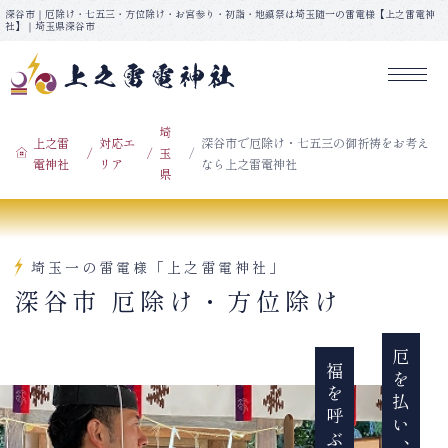
コ
深谷市｜厄除け・七五三・方位除け・お宮参り・初詣・地鎮祭は埼玉随一の雷電様【上之雷電神
社】｜埼玉県深谷市
ン
テ
ン
ツ
上之雷電神社
へ
埼
上之雷
対応エ
深谷市で厄除け・七五三の御祈祷をお考え
玉
ス
電神社
リア
なら上之雷電神社
県
キ
ッ
プ
埼玉一の雷電様「上之雷電神社」
深谷市 厄除け・方位除け
厄を払い、
福を呼ぶ。