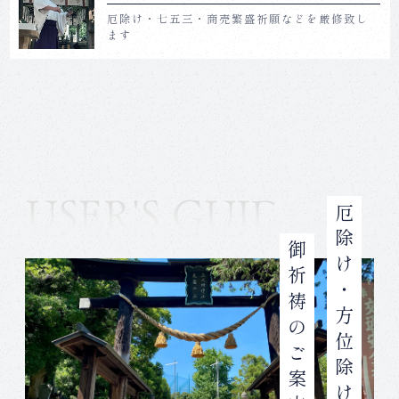
厄除け・七五三・商売繁盛祈願などを厳修致し
ます
方位除け早見表
本命星について
厄除けとは
厄除けと方位除けの違い
厄除け・方位除け
令和8年版の厄年と年齢
御祈祷のご案内
【令和8年版】七五三に込められた意味・お祝いする年
齢
地鎮祭とは？
地鎮祭の流れ