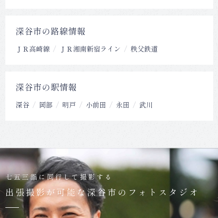
深谷市の路線情報
ＪＲ高崎線
ＪＲ湘南新宿ライン
秩父鉄道
深谷市の駅情報
深谷
岡部
明戸
小前田
永田
武川
七五三詣に同行して撮影する
出張撮影が可能な深谷市のフォトスタジオ