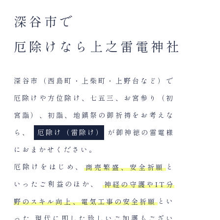
深谷市で
厄除けなら
上之雷電神社
深谷市（西島町・上柴町・上野台など）で
厄除けや方位除け、
七五三、お宮参り（初
宮詣）、初詣、地鎮祭の御祈祷をお考えな
ら、
厄除け（雷除け）
が御神徳の雷電様
におまかせください。
厄除けをはじめ、
商売繁盛、安全祈願
と
いったご利益のほか、
神経の守護やIT分
野のスキル向上、電気工事の安全祈願
とい
った
現代に即した珍しいご加護もござい