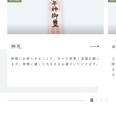
神札
神棚にお祀りすることで、日々の安寧と幸福を願い
上
ます。神棚に適した大きさをお選びいただけます。
除
ま
す