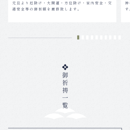
元旦より厄除け・大開運・方位除け・家内安全・交
神
通安全等の御祈願を厳修致します。
す
御祈祷一覧