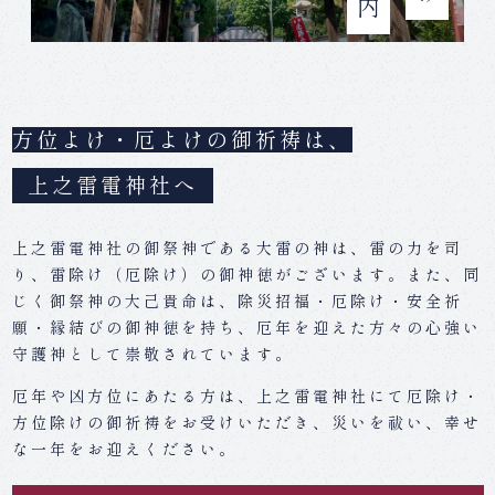
初詣（元旦祭）のご案内
よくある御質問
方位よけ・厄よけの御祈祷は、
上之雷電神社へ
お問い合わせ
兼務社
上之雷電神社の御祭神である大雷の神は、雷の力を司
り、雷除け（厄除け）の御神徳がございます。また、同
じく御祭神の大己貴命は、除災招福・厄除け・安全祈
願・縁結びの御神徳を持ち、厄年を迎えた方々の心強い
守護神として崇敬されています。
厄年や凶方位にあたる方は、上之雷電神社にて厄除け・
方位除けの御祈祷をお受けいただき、災いを祓い、幸せ
な一年をお迎えください。