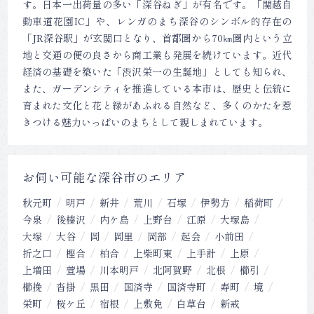
す。日本一出荷量の多い「深谷ねぎ」が有名です。「関越自
動車道花園IC」や、レンガのまち深谷のシンボル的存在の
「JR深谷駅」が玄関口となり、首都圏から70㎞圏内という立
地と交通の便の良さから商工業も発展を続けています。近代
経済の基礎を築いた「渋沢栄一の生誕地」としても知られ、
また、ガーデンシティを推進している本市は、歴史と伝統に
育まれた文化と花と緑があふれる自然など、多くのかたを惹
きつける魅力いっぱいのまちとして親しまれています。
お伺い可能な深谷市のエリア
秋元町
明戸
新井
荒川
石塚
伊勢方
稲荷町
今泉
後榛沢
内ケ島
上野台
江原
大塚島
大塚
大谷
岡
岡里
岡部
起会
小前田
折之口
樫合
柏合
上柴町東
上手計
上原
上増田
萱場
川本明戸
北阿賀野
北根
櫛引
櫛挽
沓掛
黒田
国済寺
国済寺町
寿町
境
栄町
桜ケ丘
宿根
上敷免
白草台
新戒