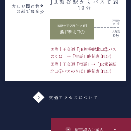
JR熊谷駅からバスで約
19分
方
共
通
関
お
し
公
交
機
で
越
の
国際十王交通 [バス停]
熊谷駅北口②
犬塚行
8分
国際十王交通「JR熊谷駅北口②バス
のりば」→「宿裏」時刻表 (PDF)
国際十王交通「宿裏」→「JR熊谷駅
北口②バスのりば」時刻表 (PDF)
交通アクセスについて
駐車場のご案内