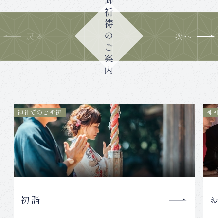
御祈祷のご案内
神社でのご祈祷
神
初詣