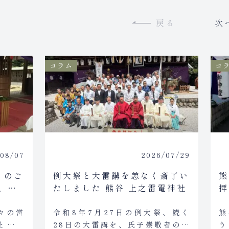
コラム
コ
08/07
2026/07/29
）のご
例大祭と大雷講を恙なく斎了い
熊
、神
たしました 熊谷 上之雷電神社
拝
ついて
々の営
令和8年7月27日の例大祭、続く
熊
と向き
28日の大雷講を、氏子崇敬者の皆
う