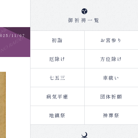
御祈祷一覧
2025/11/07
初詣
お宮参り
厄除け
方位除け
七五三
車祓い
病気平癒
団体祈願
地鎮祭
神葬祭