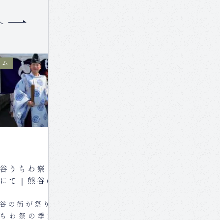
ラム
コラム
2026/07/25
谷うちわ祭 銀座区の会所巡
上之雷電さま縁日 
にて｜熊谷の上之雷電神社
開催のご案内｜
例大祭
谷の街が祭りの熱に包まれる、
上之雷電さま縁日
ちわ祭の季節。「関東一の祇
月27日(月)、午