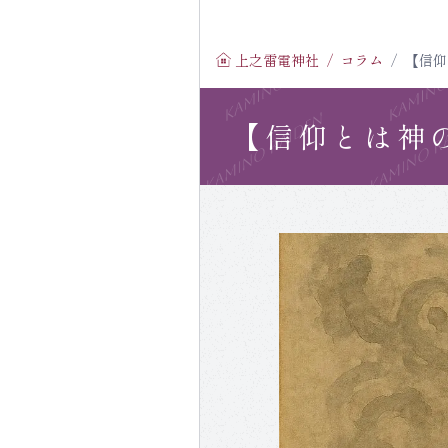
コ
ン
上之雷電神社
コラム
【信仰
テ
ン
ツ
【信仰とは神
へ
ス
キ
ッ
プ