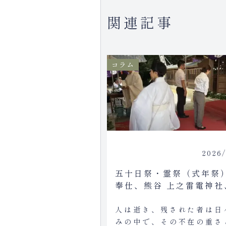
関連記事
コラム
2026/
五十日祭・霊祭（式年祭
奉仕、熊谷 上之雷電神社
式の忌明けと祖霊祭祀に
人は逝き、残された者は日
みの中で、その不在の重さ