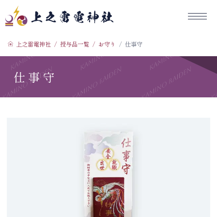
コ
ン
テ
上之雷電神社
ン
上之雷電神社
授与品一覧
お守り
仕事守
ツ
へ
仕事守
ス
キ
ッ
プ