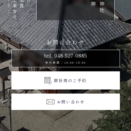
電気工事安全
雷
電
神
社
御
祭
技術向上
お問い合わせ
tel. 048-527-0885
受付時間
/
10:00-15:00
御祈祷のご予約
お問い合わせ