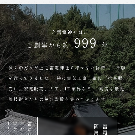
上之雷電神社は、
1000
ご創建から約
年
多くの方々が
上之雷電神社で様々なご祈祷・ご祈願
を行ってきました。
特に電気工事、電波（携帯販
売）、家電販売、大工、IT業界など、
高度な最先
端技術者たちの篤い崇敬を集めております。
IT
全祈願
神経加護
雷除け
神