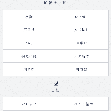
御祈祷一覧
初詣
お宮参り
厄除け
方位除け
七五三
車祓い
病気平癒
団体祈願
地鎮祭
神葬祭
社報
おしらせ
イベント情報