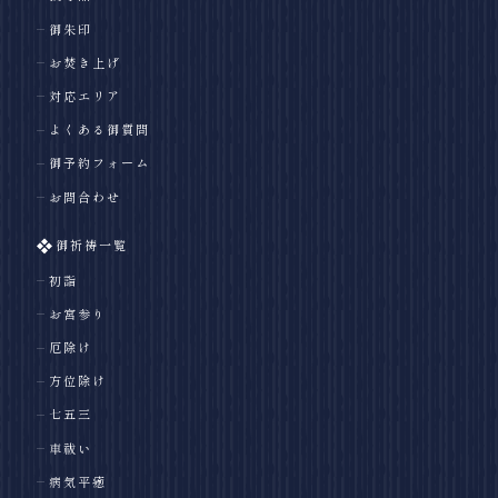
御朱印
お焚き上げ
対応エリア
よくある御質問
御予約フォーム
お問合わせ
御祈祷一覧
初詣
お宮参り
厄除け
方位除け
七五三
車祓い
病気平癒