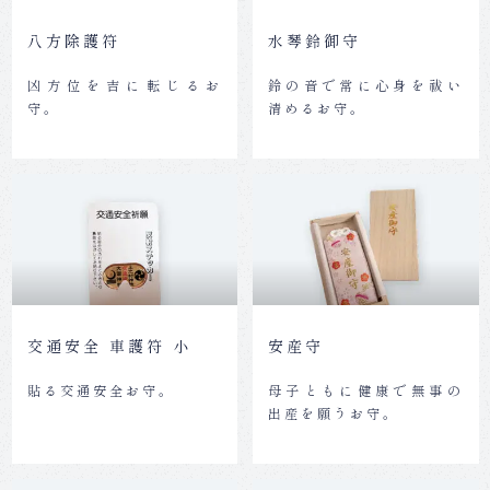
八方除護符
水琴鈴御守
凶方位を吉に転じるお
鈴の音で常に心身を祓い
守。
清めるお守。
交通安全 車護符 小
安産守
貼る交通安全お守。
母子ともに健康で無事の
出産を願うお守。