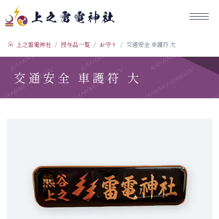
コ
ン
テ
上之雷電神社
ン
上之雷電神社
授与品一覧
お守り
交通安全 車護符 大
ツ
へ
交通安全 車護符 大
ス
キ
ッ
プ