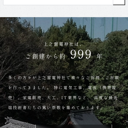
上之雷電神社は、
1000
ご創建から約
年
多くの方々が
上之雷電神社で様々なご祈祷・ご祈願
を行ってきました。
特に電気工事、電波（携帯販
売）、家電販売、大工、IT業界など、
高度な最先
端技術者たちの篤い崇敬を集めております。