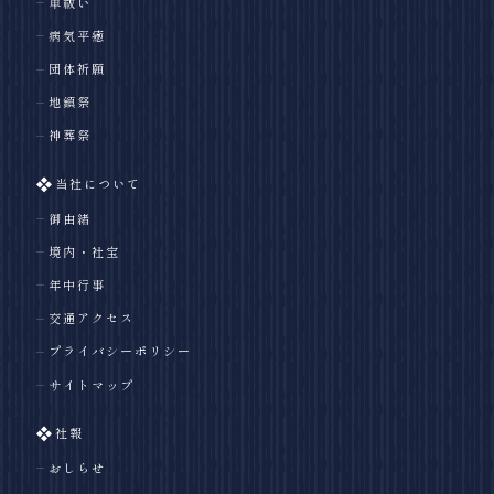
車祓い
病気平癒
団体祈願
地鎮祭
神葬祭
当社について
御由緒
境内・社宝
年中行事
交通アクセス
プライバシーポリシー
サイトマップ
社報
おしらせ