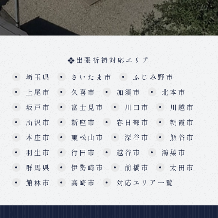
出張祈祷対応エリア
埼玉県
さいたま市
ふじみ野市
上尾市
久喜市
加須市
北本市
坂戸市
富士見市
川口市
川越市
所沢市
新座市
春日部市
朝霞市
本庄市
東松山市
深谷市
熊谷市
羽生市
行田市
越谷市
鴻巣市
群馬県
伊勢崎市
前橋市
太田市
館林市
高崎市
対応エリア一覧