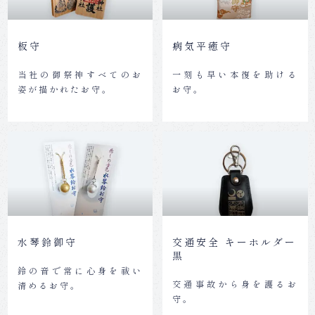
板守
病気平癒守
当社の御祭神すべてのお
一刻も早い本復を助ける
姿が描かれたお守。
お守。
水琴鈴御守
交通安全 キーホルダー
黒
鈴の音で常に心身を祓い
交通事故から身を護るお
清めるお守。
守。