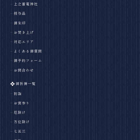
上之雷電神社
授与品
御朱印
お焚き上げ
対応エリア
よくある御質問
御予約フォーム
お問合わせ
御祈祷一覧
初詣
お宮参り
厄除け
方位除け
七五三