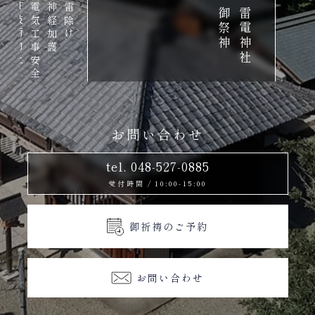
IT
全祈願
電気工事安全
神経加護
雷除け
神
雷
電
神
社
御
祭
技術向上
お問い合わせ
tel. 048-527-0885
受付時間
/
10:00-15:00
御祈祷のご予約
お問い合わせ