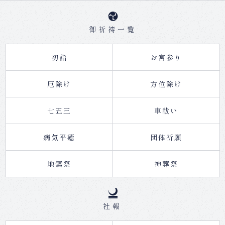
御祈祷一覧
初詣
お宮参り
厄除け
方位除け
七五三
車祓い
病気平癒
団体祈願
地鎮祭
神葬祭
社報