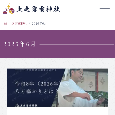
コ
ン
テ
上之雷電神社
ン
上之雷電神社
2026年6月
ツ
へ
ス
2026年6月
キ
ッ
プ