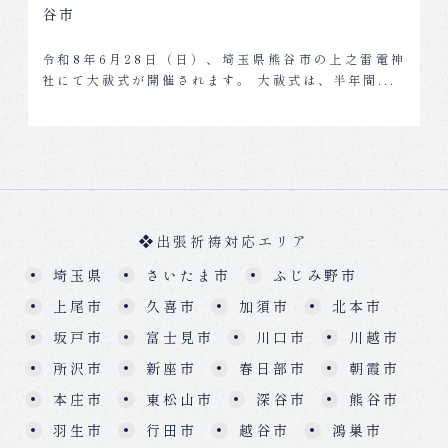
谷市
令和8年6月28日（日）、埼玉県熊谷市の上之雷電神
社にて大祓式が開催されます。 大祓式は、半年間...
出張祈祷対応エリア
埼玉県
さいたま市
ふじみ野市
上尾市
久喜市
加須市
北本市
坂戸市
富士見市
川口市
川越市
所沢市
新座市
春日部市
朝霞市
本庄市
東松山市
深谷市
熊谷市
羽生市
行田市
越谷市
鴻巣市