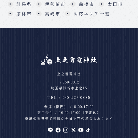
群馬県
伊勢崎市
前橋市
太田市
館林市
高崎市
対応エリア一覧
上之雷電神社
〒360-0012
埼玉県熊谷市上之16
TEL
048-527-0885
参拝（開門）
8:00-17:00
窓口受付
10:00-15:00
（不定休）
※出張祭典等で神職が全員不在の場合もあります