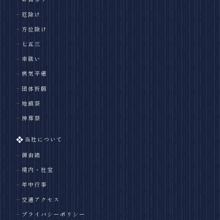
厄除け
方位除け
七五三
車祓い
病気平癒
団体祈願
地鎮祭
神葬祭
当社について
御由緒
境内・社宝
年中行事
交通アクセス
プライバシーポリシー