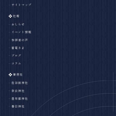
サイトマップ
社報
おしらせ
イベント情報
参拝者の声
雷電さま
ブログ
コラム
兼務社
佐谷田神社
奈良神社
豊布都神社
春日神社