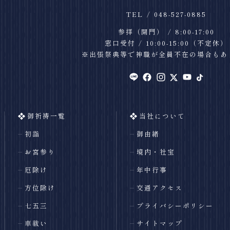
TEL
048-527-0885
参拝（開門）
8:00-17:00
窓口受付
10:00-15:00
（不定休）
※出張祭典等で神職が全員不在の場合もあ
御祈祷一覧
当社について
初詣
御由緒
お宮参り
境内・社宝
厄除け
年中行事
方位除け
交通アクセス
七五三
プライバシーポリシー
車祓い
サイトマップ