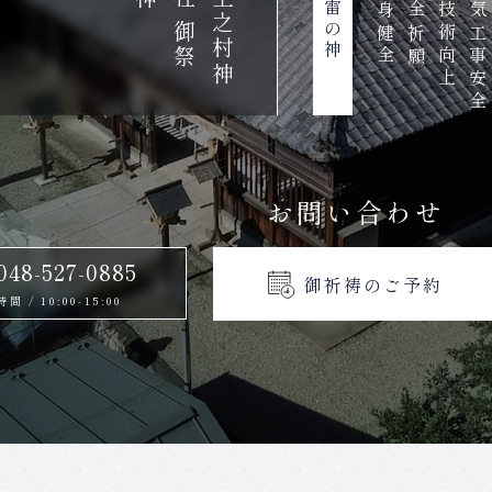
大雷の神
心身健全
安全祈願
電気工事安全
上
之
村
神
社
御
祭
技術向上
お問い合わせ
 048-527-0885
御祈祷のご予約
時間
/
10:00-15:00