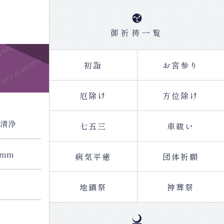
御祈祷一覧
初詣
お宮参り
厄除け
方位除け
清浄
七五三
車祓い
 mm
病気平癒
団体祈願
地鎮祭
神葬祭