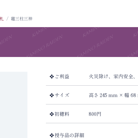
札
竈三柱三神
ご利益
火災除け、家内安全、
サイズ
高さ 245 mm × 幅 68
初穂料
800円
授与品の詳細