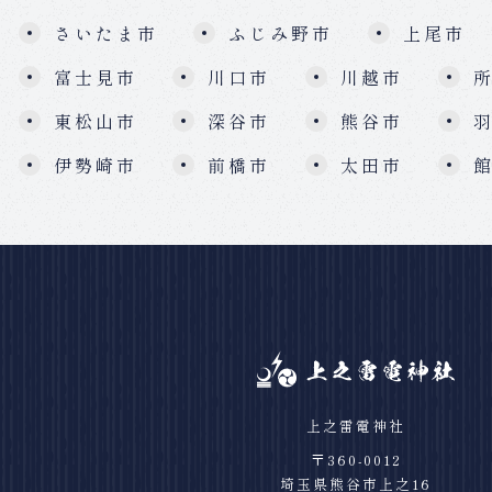
さいたま市
ふじみ野市
上尾市
富士見市
川口市
川越市
東松山市
深谷市
熊谷市
伊勢崎市
前橋市
太田市
上之雷電神社
〒360-0012
埼玉県熊谷市上之16