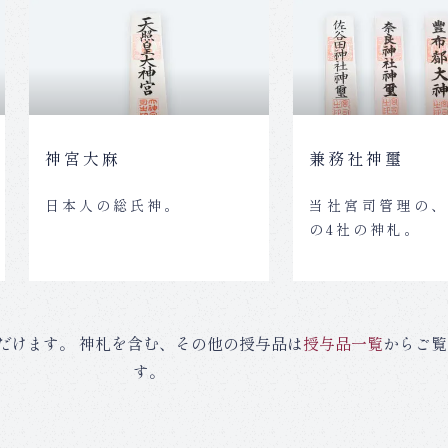
神宮大麻
兼務社神璽
日本人の総氏神。
当社宮司管理の
の4社の神札。
だけます。 神札を含む、その他の授与品は
授与品一覧
からご覧
す。