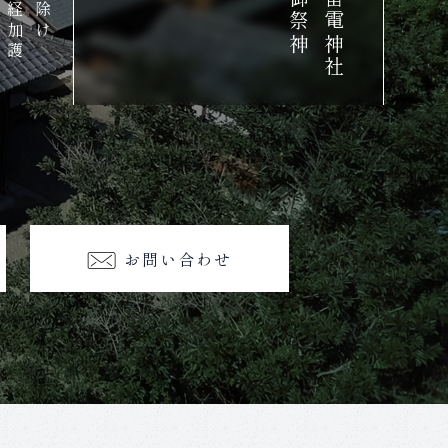
神経加護
雷除け
神
雷
電
神
社
御
祭
お問い合わせ