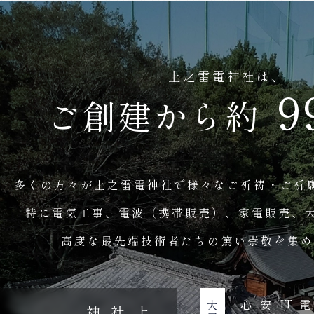
上之雷電神社は、
1
ご創建から約
多くの方々が
上之雷電神社で様々なご祈祷・ご祈
特に電気工事、電波（携帯販売）、家電販売、大
高度な最先端技術者たちの篤い崇敬を集め
IT
神