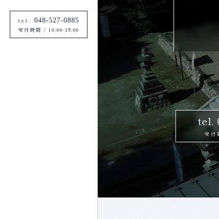
縁結び
安全祈願
厄除け
除災招福
tel.
048-527-0885
受付時間
/
10:00-15:00
tel.
受付