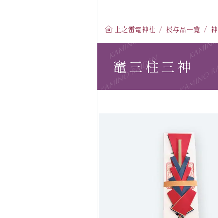
コ
ン
上之雷電神社
授与品一覧
神
テ
ン
ツ
竈三柱三神
へ
ス
キ
ッ
プ