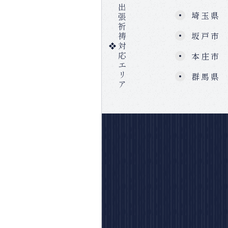
出
埼玉県
張
祈
坂戸市
祷
対
応
本庄市
エ
リ
群馬県
ア