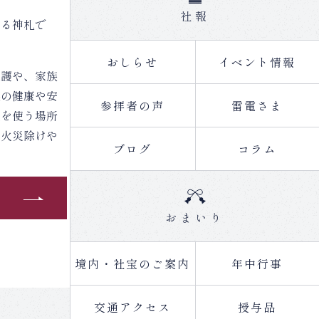
社報
する神札で
おしらせ
イベント情報
加護や、家族
族の健康や安
参拝者の声
雷電さま
火を使う場所
、火災除けや
ブログ
コラム
おまいり
境内・社宝のご案内
年中行事
交通アクセス
授与品