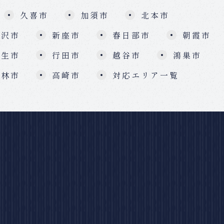
久喜市
加須市
北本市
所沢市
新座市
春日部市
朝霞市
羽生市
行田市
越谷市
鴻巣市
館林市
高崎市
対応エリア一覧