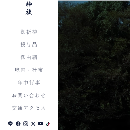
上之雷電神社
御祈祷
授与品
御由緒
境内・社宝
年中行事
お問い合わせ
交通アクセス