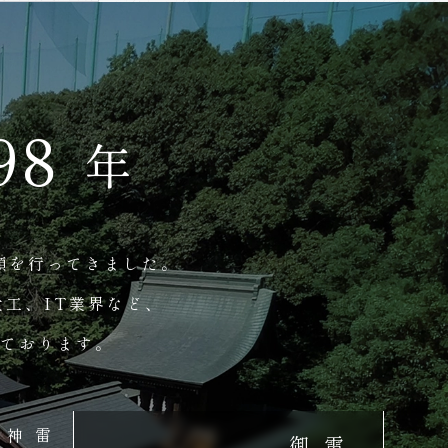
000
年
願を行ってきました。
工、IT業界など、
ております。